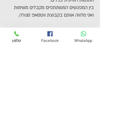
התנסות חוויתית בכלים.
בין המפגשים המשתתפים מקבלים משימות
ואני מלווה אותם בקבוצת ווטסאפ סגורה.
משתתפים מספרים על התוכנית:
WhatsApp
Facebook
טלפון
חשבתי ללמוד אחיות, היה לי
חשוב להבין למה אני רוצה את
זה באמת. לא חשבתי שהסדנה
תעזור לי לא ידעתי באמת מה
אני רוצה, קיבלתי גם הכוונה
למקצוע שאני אלמד וגם כלים
חשובים לחיים בכלל, מה לעשות