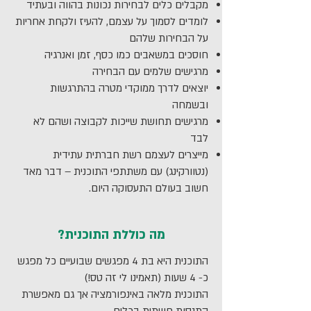
מקבלים כלים לבחירות נכונות בהווה ובעתיד
הוא משהו בלתי נשלט built in -
שהוא בעצם מה שמחכה להם בתום
שלהם. חוויות של הצלחה וכישלון
לומדים לסמוך על עצמם, להעיז ולקחת אחריות
תכונות אופי/כישרון מולד שמוביל
הלימודים – מן תיאום ציפיות וצמצום
מגובות בכלים מתאימים ובליווי אישי
על הבחירות שלהם
אותנו לחוויות הצלחה ותחושת סיפוק
פערים בין הרצוי למצוי.
שלי , כאשר מדובר בתהליך למידה
חוסכים במשאבים כמו כסף, זמן ואנרגיה
מתוך עשייה יום יומיות, מבלי שאפילו
והתפתחות אישית שהשפעתה באה
מרגישים שלמים עם הבחירה
שמים לב לכך. תכונות אלו, כשהן
לידי ביטוי גם בתחומים אחרים בחיים
יוצאים לדרך ממוקדי מטרה בהתרגשות
מנותבות למישור המקצועי, מביאות
ולאורך זמן. המשתתפים יוצאים
ובשמחה
באופן הכי טבעי מוטיבציה פנימית,
שלמים עם הבחירה שלהם מאחר
מרגישים תחושת שייכות לקבוצה ושהם לא
שאיפה למצויינות, פרואקטיביות,
והם הגיעו אליה לאחר שאיזנו את
לבד
התמדה ועמידות במצבים מאתגרים
הביטחון העצמי שלהם וכשהם
מייצרים לעצמם רשת חברתית עתידית
עם נחישות להצליח.
מבינים את הסיבות שהובילו אותם
(נטוורקינג) עם משתתפי התוכנית – דבר מאד
אליה.
חשוב בעולם התעסוקה היום.
מה כוללת התוכנית?
התוכנית היא בת 4 מפגשים שבועיים כל מפגש
כ- 4 שעות (תאמינו לי זה טס!)
התוכנית מלאה באינפורמציה אך גם מאפשרת