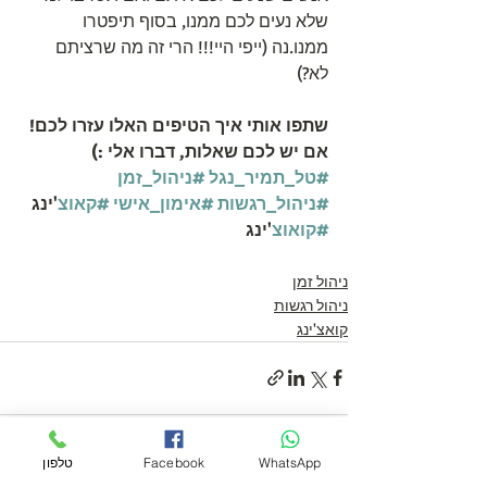
שלא נעים לכם ממנו, בסוף תיפטרו 
ממנו.נה (ייפי היי!!! הרי זה מה שרציתם 
לא?) 
שתפו אותי איך הטיפים האלו עזרו לכם! 
אם יש לכם שאלות, דברו אלי :)
#טל_תמיר_נגל
#ניהול_זמן
#ניהול_רגשות
#אימון_אישי
#קאוצ
'ינג 
#קואוצ
'ינג
ניהול זמן
ניהול רגשות
קואצ'ינג
WhatsApp
Facebook
טלפון