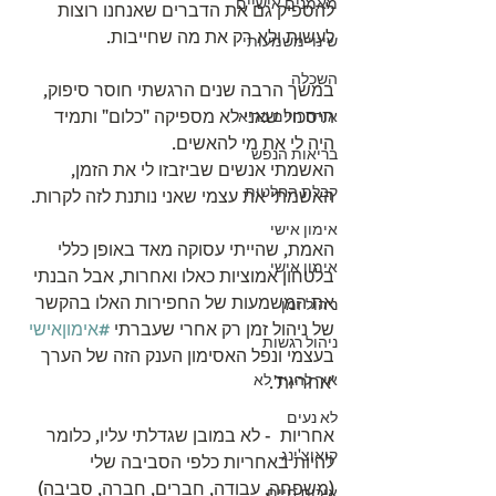
מאמנים אישיים
להספיק גם את הדברים שאנחנו רוצות 
לעשות ולא רק את מה שחייבות. 
שינוי משמעותי
השכלה
במשך הרבה שנים הרגשתי חוסר סיפוק,  
תיסכול שאני לא מספיקה "כלום" ותמיד 
אורח חיים בריא
היה לי את מי להאשים. 
בריאות הנפש
האשמתי אנשים שביזבזו לי את הזמן, 
קבלת החלטות
האשמתי את עצמי שאני נותנת לזה לקרות. 
אימון אישי
האמת, שהייתי עסוקה מאד באופן כללי 
אימון אישי
בלטחון אמוציות כאלו ואחרות, אבל הבנתי 
את המשמעות של החפירות האלו בהקשר 
ניהול זמן
של ניהול זמן רק אחרי שעברתי 
#אימוןאישי
ניהול רגשות
בעצמי ונפל האסימון הענק הזה של הערך 
איך להגיד לא
'אחריות'.
לא נעים
אחריות  - לא במובן שגדלתי עליו, כלומר 
קואוצ'ינג
להיות באחריות כלפי הסביבה שלי 
(משפחה, עבודה, חברים, חברה, סביבה) 
איכות חיים