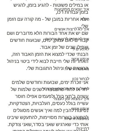
או במילים פשוטות - להגיע בזמן, להגיש 
איך יוצאים מתקיעות
בזמן עבודות ו"כו, 
אלא אחריות במובן של - מה קורה עם הזמן 
ריצוי
שלי....
איך לא לרצות אנשים
שם יש את אחד הבורות הלא מדוברים ושם 
איך להפסיק לרצות אחרים
קבורים להם עמוק, ימים, שבועות חודשים 
ואפילו שנים של זמן אבוד.
לא נעים לי
הבנתי שכדי למצוא את הזמן האבוד הזה, 
אימון אישי
האחריות שלי חייבת לבוא לידי ביטוי בניהול 
הרגשות שלי וניהול התגובות שלי. 
מאמנת אישית
לבחור נכון
אני זוכרת ימים, שבועות וחודשים שלמים 
להעלות את הביטחון העצמי
יחד או לחוד שהצטברו לשנים שלמות של 
עשייה ב'חצי כוח' ולפעמים אפילו חוסר 
איך למצוא זמן לעצמי
עשייה בגלל כעסים, העלבויות, הצטדקויות, 
אימון אישי
נסיונות להבין למה ואיך אנשים מסוגלים 
להתנהג בצורות מסויימות, להתעקש שיבינו 
מאמנת אישית
אותי כדי שארגיש שאני בסדר,שאני צודקת.
דחיינות