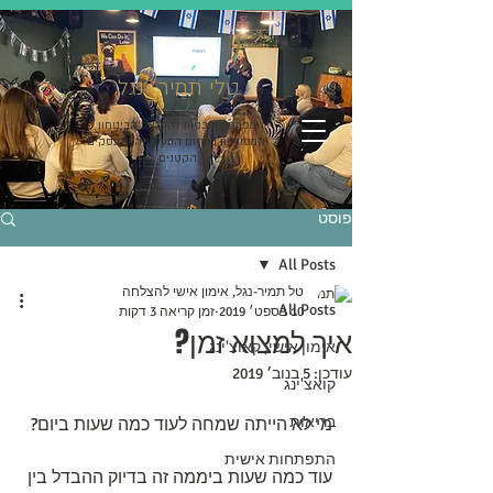
טלי תמיר- נגל
מפתחת תוכניות להעלאת הביטחון
והמסוגלות בתחום התעסוקה והעסקים
הקטנים
פוסט
All Posts
טל תמיר-נגל, אימון אישי להצלחה
All Posts
10 בספט׳ 2019
זמן קריאה 3 דקות
איך למצוא זמן?
אימון אישי, קאוצ'ינג
עודכן:
5 בנוב׳ 2019
קואצ'ינג
בריאות
מי לא הייתה שמחה לעוד כמה שעות ביום?
התפתחות אישית
עוד כמה שעות ביממה זה בדיוק ההבדל בין 