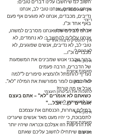
חשוב לנו שיחשבו עלינו דברים טובים:
אנחנו נחמדים, אנחנו טובי לב, אנחנו 
איך יוצאים מתקיעות
נדיבים, מכבדים, אנחנו לא פוגעים אף פעם 
ריצוי
באף אחד וכ"ו.
איך לא לרצות אנשים
אנחנו מבינים שכשאנחנו מסרבים למשהו, 
אנחנו עלולים להחשב כ: לא נחמדים, לא 
איך להפסיק לרצות אחרים
טובי לב, לא נדיבים, אנשים שפוגעים, לא 
לא נעים לי
מכבדים וכ"ו...
ברור שכבני אנוש שמבינים את המשמעות 
אימון אישי
של הדברים, הרבה פעמים
מאמנת אישית
נעדיף להתפתל ולהמציא סיפורים ל"למה 
לא" במקום לומר מפורשות את המילה "לא".
לבחור נכון
אבל אז מה קורה? 
להעלות את הביטחון העצמי
כשאתם לא אומרים "לא" – אתם בעצם 
איך למצוא זמן לעצמי
אומרים "כן... אבל..."
במילים אחרות, הכנסתם את עצמכם 
אימון אישי
לתסבוכת, כי יהיו מעט מאד אנשים שיעריכו 
מאמנת אישית
את הרגישות הזו אצלכם וכנראה שיהיו יותר 
אנשים שיתחילו לחשוב עליכם שאתם 
דחיינות