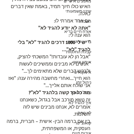
מאמנים אישיים
האיש כולו חיוך תמיד, באמת שאין דברים 
שינוי משמעותי
כאלה.
יום אחד אמרתי לו:
השכלה
"אתה לא יודע להגיד לא"
אורח חיים בריא
הוא ענה לי:
בריאות הנפש
" יש לי 1000 דרכים להגיד "לא" בלי 
להגיד "לא"...
קבלת החלטות
"אבל הן לא עובדות!" המשכתי להציק, 
אימון אישי
"אנשים לא מבינים וממשיכים לעשות 
ולבקש דברים שלא מתאימים לך..."
אימון אישי
הוא חייך...ואחרי מחשבה מהירה ענה: "ואז 
ניהול זמן
אני שולח אותם אלייך..."
מה כל כך קשה בלהגיד "לא"?
ניהול רגשות
זה נושא מורכב אבל בגדול, כשאנחנו 
איך להגיד לא
אומרים לא, אנחנו מבינים שיש לזה 
לא נעים
השלכות. 
בין אם ברמה הבין- אישית – חברית, ברמה 
קואוצ'ינג
העסקית, או המשפחתית,
איכות חיים